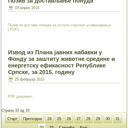
Позив за достављање понуда
03 април 2015
Позив за доставу понуда за услуге стручног усавршавања
(.PDF)
Извод из Плана јавних набавки у
Фонду за заштиту животне средине и
енергетску ефикасност Републике
Српске, за 2015. годину
25 фебруар 2015
PDF документ
Страна 33 од 33
Старт
Претходна
24
25
26
27
28
29
30
31
32
33
Следећа
Крај