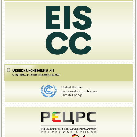
Оквирна конвенција УН
о климатским промјенама