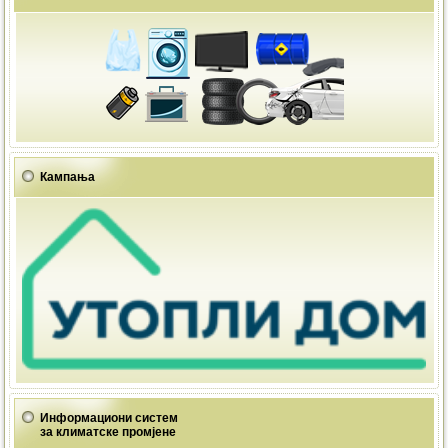
Кампања
Информациони систем
за климатске промјене