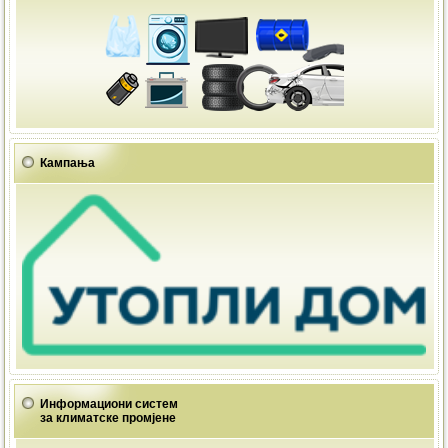
Кампања
Информациони систем
за климатске промјене