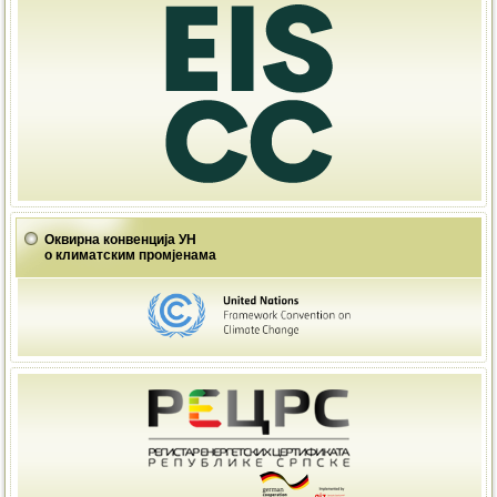
Оквирна конвенција УН
о климатским промјенама