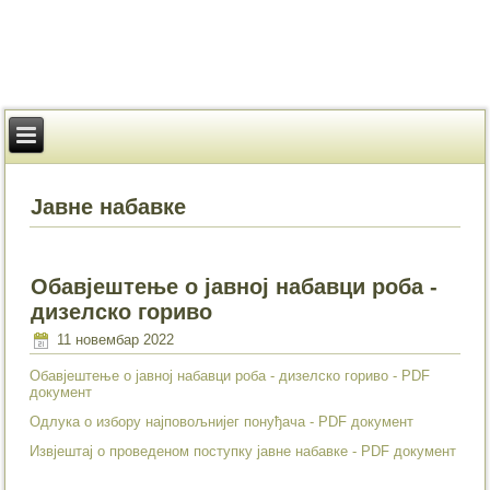
Јавне набавке
Обавјештење о јавној набавци роба -
дизелско гориво
11 новембар 2022
Обавјештење о јавној набавци роба - дизелско гориво - PDF
документ
Одлука о избору најповољнијег понуђача - PDF документ
Извјештај о проведеном поступку јавне набавке - PDF документ