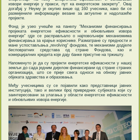
извори енергије у пракси, пут ка енергетском заокрету". Овај
догађај у Неуму је окупио више од 160 учесника, како би се
размијениле информације везане за актуелне и надолазеће
пројекте.
Фонд је узео учешће на панелу “Механизми финансирања
пројеката енергетске ефикасности и обновљивих извора
енергије” гдје се расправљало о најповољнијм механизмима
финансирања за крајње кориснике. Разматране су предности и
мане успостављања „revolving“ фондова, те механизми додјеле
бесповратних средстава од стране Фондова, као и
комерцијалних кредита које дају банке присутне на тржишту.
Напоменуто је да су пројекти енергетске ефикасности у нашој
земљи до сада једним дијелом финансирани од стране страних
организација, што се прије свега односи на обнову јавних
објеката здравства и образовања.
Међу учесницима су се појавили како представници јавних
институција, тако и велики број привредних субјеката који су
заинтересовани за улагања у области енергетске ефикасности
и обновљивих извора енергије.