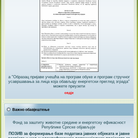
а "Образац пријаве учешћа на програм обуке и програм стручног
усавршавања за лица која обављају енергетски преглед зграда"
можете преузети
овдје
Важно обавјештење
Фонд за заштиту животне средине и енергетску ефикасност
Републике Српске објављује
ПОЗИВ за формирање базе података јавних објеката и јавне