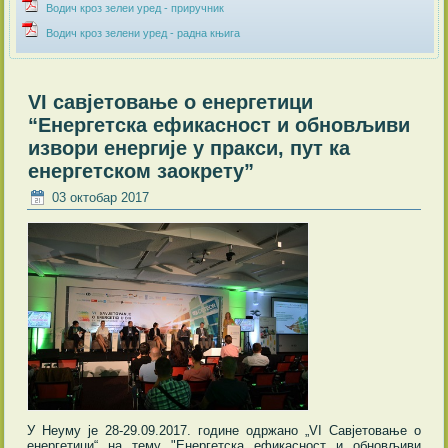
Водич кроз зелеи уред - приручник
Водич кроз зелени уред - радна књига
VI савјетовање о енергетици
“Енергетска ефикасност и обновљиви
извори енергије у пракси, пут ка
енергетском заокрету”
03 октобар 2017
У Неуму је 28-29.09.2017. године одржано „VI Савјетовање о
енергетици“ на тему "Енергетска ефикасност и обновљиви