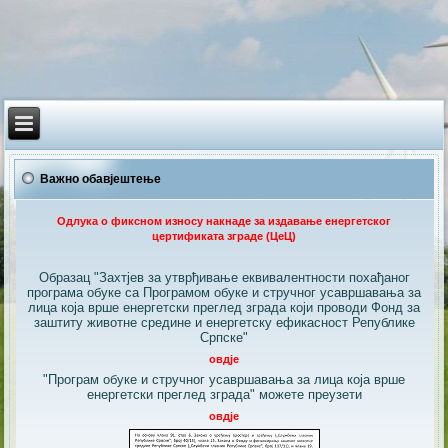
Важно обавјештење
Одлука о фиксном износу накнаде за издавање енергетског
цертификата зграде (ЦеЦ)
Образац "Захтјев за утврђивање еквивалентности похађаног
програма обуке са Програмом обуке и стручног усавршавања за
лица која врше енергетски преглед зграда који проводи Фонд за
заштиту животне средине и енергетску ефикасност Републике
Српске"
овдје
"Програм обуке и стручног усавршавања за лица која врше
енергетски преглед зграда" можете преузети
овдје