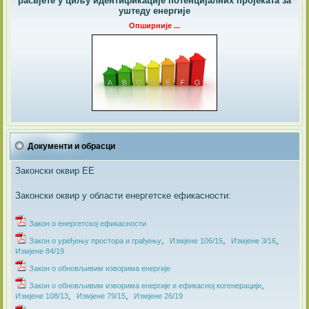
расвјете у циљу идентификације потенцијалних пројеката за
уштеду енергије
Опширније ...
Документи и обрасци
Законски оквир ЕЕ
Законски оквир у области енергетске ефикасности:
Закон о енергетској ефикасности
,
,
,
Закон о уређењу простора и грађењу
Измјене 106/15
Измјене 3/16
Измјене 84/19
​Закон о обновљивим изворима енергије
,
​Закон о обновљивим изворима енергије и ефикасној когенерацији
,
,
Измјене 108/13
Измјене 79/15
Измјене 26/19