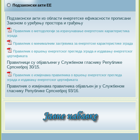
Подзаконски акти ЕЕ
Подзаконски акти из области енергетске ефикасности прописани
Законом о уређењу простора и грађењу
Правилник о методологији за израчунавање енергетских карактеристика
зграда
Правилник о минималним захтјевима за енергетске карактеристике зграда
Правилник о вршењу енергетског прегледа зграда и издавању енергетског
цертификата
Правилници су објављени у Службеном гласнику Републике
Српскеброј 30/15.
Правилник о измјенама правилника о вршењу енергетског прегледа
зграда и издавању енергетског цертификата
Правилник о измјенама правилника објављен је у Службеном
гласнику Републике Српскеброј 93/16.