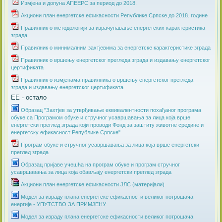
Измјена и допуна АПЕЕРС за период до 2018.
Акциони план енергетске ефикасности Републике Српске до 2018. године
Правилник о методологији за израчунавање енергетских карактеристика
зграда
Правилник о минималним захтјевима за енергетске карактеристике зграда
Правилник о вршењу енергетског прегледа зграда и издавању енергетског
цертификата
Правилник о измјенама правилника о вршењу енергетског прегледа
зграда и издавању енергетског цертификата
ЕЕ - остало
Образац "Захтјев за утврђивање еквивалентности похађаног програма
обуке са Програмом обуке и стручног усавршавања за лица која врше
енергетски преглед зграда који проводи Фонд за заштиту животне средине и
енергетску ефикасност Републике Српске"
Програм обуке и стручног усавршавања за лица која врше енергетски
преглед зграда
Образац пријаве учешћа на програм обуке и програм стручног
усавршавања за лица која обављају енергетски преглед зграда
Акциони план енергетске ефикасности ЈЛС (материјали)
​Модел за израду плана енергетске ефикасности великог потрошача
енергије - УПУТСТВО ЗА ПРИМЈЕНУ
Модел за израду плана енергетске ефикасности великог потрошача