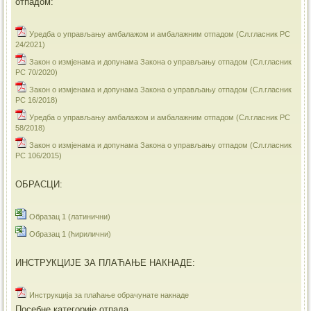
отпадом:
Уредба о управљању амбалажом и амбалажним отпадом (Сл.гласник РС
24/2021)
Закон о измјенама и допунама Закона о управљању отпадом (Сл.гласник
РС 70/2020)
Закон о измјенама и допунама Закона о управљању отпадом (Сл.гласник
РС 16/2018)
Уредба о управљању амбалажом и амбалажним отпадом (Сл.гласник РС
58/2018)
Закон о измјенама и допунама Закона о управљању отпадом (Сл.гласник
РС 106/2015)
ОБРАСЦИ:
Образац 1 (латинични)
Образац 1 (ћирилични)
ИНСТРУКЦИЈЕ ЗА ПЛАЋАЊЕ НАКНАДЕ:
Инструкција за плаћање обрачунате накнаде
Посебне категорије отпада