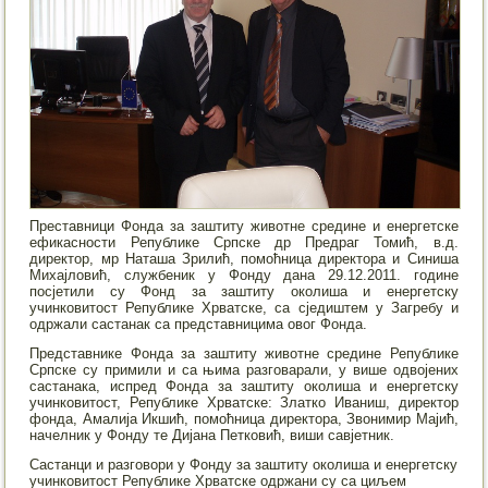
Преставници Фонда за заштиту животне средине и енергетске
ефикасности Републике Српске др Предраг Томић, в.д.
директор, мр Наташа Зрилић, помоћница директора и Синиша
Михајловић, службеник у Фонду дана 29.12.2011. године
посјетили су Фонд за заштиту околиша и енергетску
учинковитост Републике Хрватске, са сједиштем у Загребу и
одржали састанак са представницима овог Фонда.
Представнике Фонда за заштиту животне средине Републике
Српске су примили и са њима разговарали, у више одвојених
састанака, испред Фонда за заштиту околиша и енергетску
учинковитост, Републике Хрватске: Златко Иваниш, директор
фонда, Амалија Икшић, помоћница директора, Звонимир Мајић,
начелник у Фонду те Дијана Петковић, виши савјетник.
Састанци и разговори у Фонду за заштиту околиша и енергетску
учинковитост Републике Хрватске одржани су са циљем