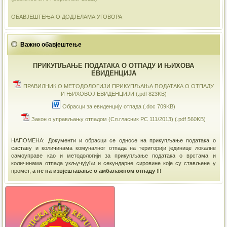
ОБАВЈЕШТЕЊА О ДОДЈЕЛАМА УГОВОРА
Важно обавјештење
ПРИКУПЉАЊЕ ПОДАТАКА О ОТПАДУ И ЊИХОВА
ЕВИДЕНЦИЈА
ПРАВИЛНИК О МЕТОДОЛОГИЈИ ПРИКУПЉАЊА ПОДАТАКА О ОТПАДУ
И ЊИХОВОЈ ЕВИДЕНЦИЈИ (.pdf 823KB)
Обрасци за евиденцију отпада (.doc 709KB)
Закон о управљању отпадом (Сл.гласник РС 111/2013) (.pdf 560KB)
НАПОМЕНА: Документи и обрасци се односе на прикупљање података о
саставу и количинама комуналног отпада на територији јединице локалне
самоуправе као и методологији за прикупљање података о врстама и
количинама отпада укључујући и секундарне сировине које су стављене у
промет,
а не на извјештавање о амбалажном отпаду
!!!