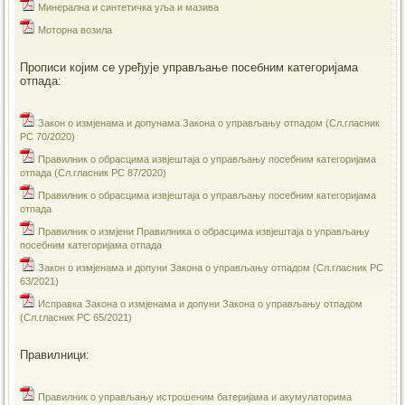
Минерална и синтетичка уља и мазива
Моторна возила
Прописи којим се уређује управљање посебним категоријама
отпада:
Закон о измјенама и допунама Закона о управљању отпадом (Сл.гласник
РС 70/2020)
Правилник о обрасцима извјештаја о управљању посебним категоријама
отпада (Сл.гласник РС 87/2020)
Правилник о обрасцима извјештаја о управљању посебним категоријама
отпада
Правилник о измјени Правилника о обрасцима извјештаја о управљању
посебним категоријама отпада
Закон о измјенама и допуни Закона о управљању отпадом (Сл.гласник РС
63/2021)
Исправка Закона о измјенама и допуни Закона о управљању отпадом
(Сл.гласник РС 65/2021)
Правилници:
Правилник о управљању истрошеним батеријама и акумулаторима