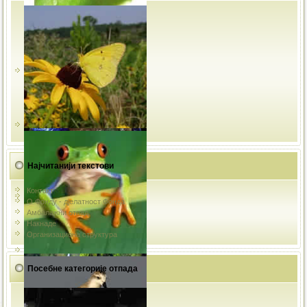
Најчитанији текстови
Контакт
О Фонду - дјелатност Фонда
Амбалажни отпад
Накнаде
Организациона структура
Посебне категорије отпада