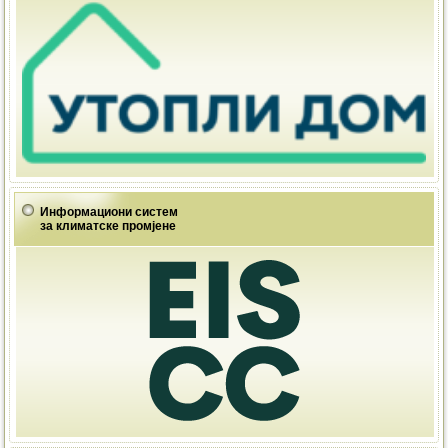
Информациони систем
за климатске промјене