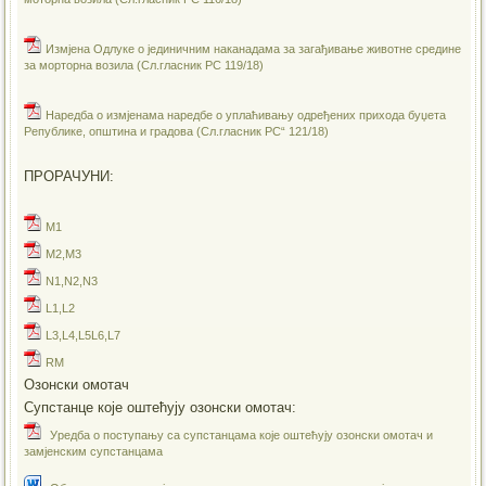
Измјена Одлуке о јединичним наканадама за загађивање животне средине
за морторна возила (Сл.гласник РС 119/18)
Наредба о измјенама наредбе о уплаћивању одређених прихода буџета
Републике, општина и градова (Сл.гласник РС“ 121/18)
ПРОРАЧУНИ:
M1
M2,M3
N1,N2,N3
L1,L2
L3,L4,L5L6,L7
RM
Озонски омотач
Супстанце које оштећују озонски омотач:
Уредба о поступању са супстанцама које оштећују озонски омотач и
замјенским супстанцама