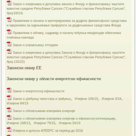
Закон о измјенама и допунама закона о Фонду и финансирању заштите
животне средине Републике Српске ("Службени гласник Републике Српске",
број 63/14)
Правилник о начину и критеријумима за додјелу финансијских средстава
и мјерилима за оцјењивање приједлога за додјељивање средстава Фонда
Правилник о облику, садржају и начину вођења евиденције обвезника
плаћања накнада
Закон о управљању отпадом
Закон о измјенама и допунама Закона о Фонду и финансирању заштите
животне средине Републике Српске ("Службени гласник Републике Српске",
број 132/22)
Законски оквир ЕЕ
Законски оквир у области енергетске ефикасности:
Закон о енергетској ефикасности
,
,
,
Закон о уређењу простора и грађењу
Измјене 106/15
Измјене 3/16
Измјене 84/19
​Закон о обновљивим изворима енергије
,
​Закон о обновљивим изворима енергије и ефикасној когенерацији
,
,
Измјене 108/13
Измјене 79/15
Измјене 26/19
Измјена и допуна АПЕЕРС за период до 2018.