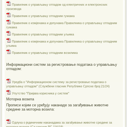
Правилник о управљању отпадом од електричних и електронских
производа
Правилник о управљању отпадним гумама
Правилник о измјенама и допунама Правилника о управљању отпадним
гумама
Правилник о управљању отпадним уљима
Правилник о измјенама и допунама Правилника о управљању отпадним
уљима
Правилник о управљању отпадним возилима
Информациони систем за регистровање података о управљању
отпадом:
Уредба о "Информационом систему за регистровање података о
управљању отпадом" (Службени гласник Републике Српске број 21/24)
Упутство "Пријава корисника у систем"
Моторна возила
Прописи којим се уређују наканаде за загађивање животне
средине за моторна возила:
Одлука о јединичним наканадама за загађивање животне средине за
моторна возила (Сл.гласник РС 116/18)