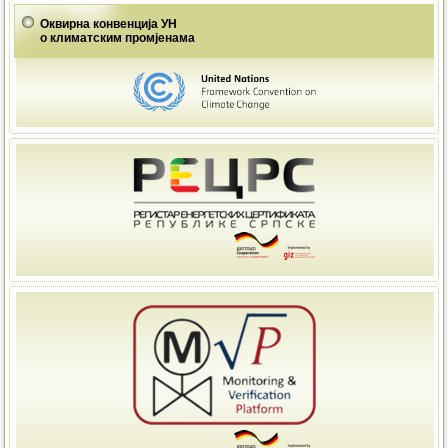
Оквирна конвенција УН
о климатским промјенама