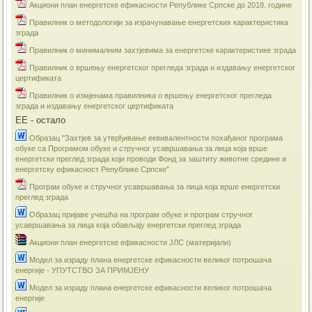
Акциони план енергетске ефикасности Републике Српске до 2018. године
Правилник о методологији за израчунавање енергетских карактеристика
зграда
Правилник о минималним захтјевима за енергетске карактеристике зграда
Правилник о вршењу енергетског прегледа зграда и издавању енергетског
цертификата
Правилник о измјенама правилника о вршењу енергетског прегледа
зграда и издавању енергетског цертификата
ЕЕ - остало
Образац "Захтјев за утврђивање еквивалентности похађаног програма
обуке са Програмом обуке и стручног усавршавања за лица која врше
енергетски преглед зграда који проводи Фонд за заштиту животне средине и
енергетску ефикасност Републике Српске"
Програм обуке и стручног усавршавања за лица која врше енергетски
преглед зграда
Образац пријаве учешћа на програм обуке и програм стручног
усавршавања за лица која обављају енергетски преглед зграда
Акциони план енергетске ефикасности ЈЛС (материјали)
​Модел за израду плана енергетске ефикасности великог потрошача
енергије - УПУТСТВО ЗА ПРИМЈЕНУ
Модел за израду плана енергетске ефикасности великог потрошача
енергије