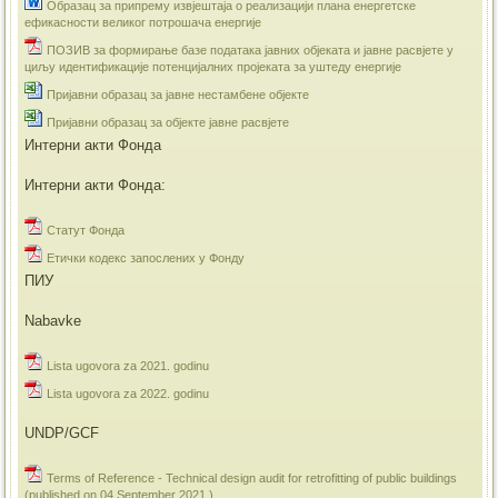
Образац за припрему извјештаја о реализацији плана енергетске
ефикасности великог потрошача енергије
ПОЗИВ за формирање базе података јавних објеката и јавне расвјете у
циљу идентификације потенцијалних пројеката за уштеду енергије
Пријавни образац за јавне нестамбене објекте
Пријавни образац за објекте јавне расвјете
Интерни акти Фонда
Интерни акти Фонда:
Статут Фонда
Етички кодекс запослених у Фонду
ПИУ
Nabavke
Lista ugovora za 2021. godinu
Lista ugovora za 2022. godinu
UNDP/GCF
Terms of Reference - Technical design audit for retrofitting of public buildings
(published on 04 September 2021.)