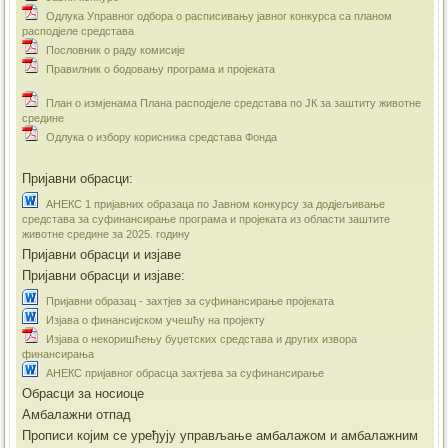
Одлука Управног одбора о расписивању јавног конкурса са планом
расподјеле средстава
Пословник о раду комисије
Правилник о бодовању програма и пројеката
План о измјенама Плана расподјеле средстава по ЈК за заштиту животне
средине
Одлука о избору корисника средстава Фонда
Пријавни обрасци:
АНЕКС 1 пријавних образаца по Јавном конкурсу за додјељивање
средстава за суфинансирање програма и пројеката из области заштите
животне средине за 2025. годину
Пријавни обрасци и изјаве
Пријавни обрасци и изјаве:
Пријавни образац - захтјев за суфинансирање пројеката
Изјава о финансијском учешћу на пројекту
Изјава о некоришћењу буџетских средстава и других извора
финансирања
АНЕКС пријавног обрасца захтјева за суфинансирање
Обрасци за носиоце
Амбалажни отпад
Прописи којим се уређују управљање амбалажом и амбалажним