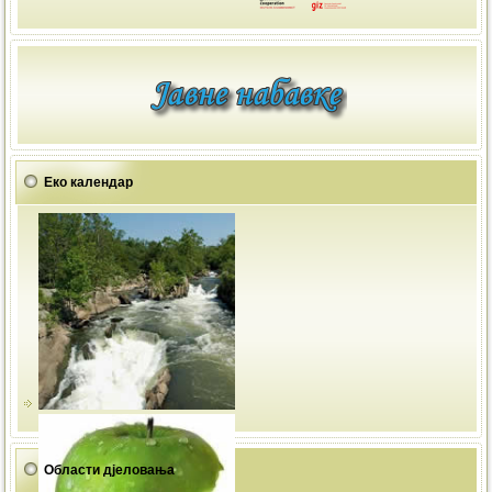
Еко календар
Области дјеловања