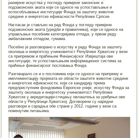
размјене искуства у погледу примјене законских и
подзаконских аката који се односе на успостављање и
оспособљавање институције Фонда за заштиту животне
средине и енергетске ефикасности Републике Српске.
Нагласак је стављен на рад Фонда у погледу примјене
подзаконских аката (уредби и правилника), који се односе на
управљање посебним категоријама отпада, у првом реду
амбалажним отпадом, гумама.
Посебно је разговорано о искуству и раду Фонда за заштиту
околиша и енергетску учинковитост Републике Хрватске у вези
са припремом и праћењем Финансијског Извјештаја ове
институције, те успостављањем информационог система за
праћење финансијског пословања Фонда.
Разговарало се и о пословима који се односе на припрему и
имплементацију пројеката из области заштите животне средине
и енергетске ефикасности, који се кандидију према
предприступним фондовима Европске уније, искуству Фонда за
заштиту околиша и енергетску учинковитост Републике
Хрватске у акредитацији-стицању овлаштења за уређење ове
области у Републици Хрватској. Договорени су наредни
разговори и сарадња обе стране у 2012. години у вези са
поменутим питањима.