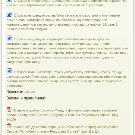
Образац о евиденцији стационарних производа и опреме који садрже три
или више килограма контролисаних или замјенских супстанци
Образац евиденције овлашћеног сервисера о врстама и количинама
сакупљених, употријебљених и обновљених, односно обрађених
контролисаних или замјенских супстанци у складу са чланом 54. став 1.
Закона о заштити ваздуха
Образац евиденције оператера о количинама и врсти додатих
контролисаних или замјенских супстанци, количинама сакупљених
контролисаних супстанци током одржавања, сервисирања и крајњег одлагања
расхладне и климатизационе опреме, топлотних пумпи и система за заштиту
од пожара које садрже 3 килограма или више контролисаних, односно
замјенских супстанци
Образац годишњег извјештаја о увозу/извозу супстанци које оштећују
озонски омотач (контролисаних супстанци), супстанци које оштећују озонски
омотач за посебне намјене, замјенских супстанци и мјешавина замјенских
супстанци
Законски оквир
Закони и правилници:
Измјенe и допуне Закона о Фонду и финансирању заштите животне
средине Републике Српске ("Службени гласник Републике Српске", број
90/16)
Закон о Фонду и финансирању заштите животне средине Републике
Српске ("Службени гласник Републике Српске", број 117/11)