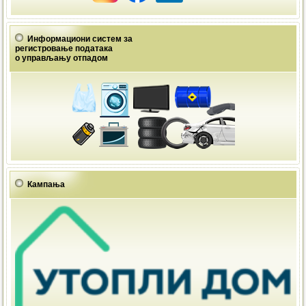
Информациони систем за
регистровање података
о управљању отпадом
Кампања