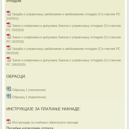
отпадом:
Уредба о управљању амбалажом и амбалажним отпадом (Сл.гласник РС
24/2021)
Закон о измјенама и допунама Закона о управљању отпадом (Сл.гласник
РС 70/2020)
Закон о измјенама и допунама Закона о управљању отпадом (Сл.гласник
РС 16/2018)
Уредба о управљању амбалажом и амбалажним отпадом (Сл.гласник РС
58/2018)
Закон о измјенама и допунама Закона о управљању отпадом (Сл.гласник
РС 106/2015)
ОБРАСЦИ:
Образац 1 (латинични)
Образац 1 (ћирилични)
ИНСТРУКЦИЈЕ ЗА ПЛАЋАЊЕ НАКНАДЕ:
Инструкција за плаћање обрачунате накнаде
Посебне категорије отпада