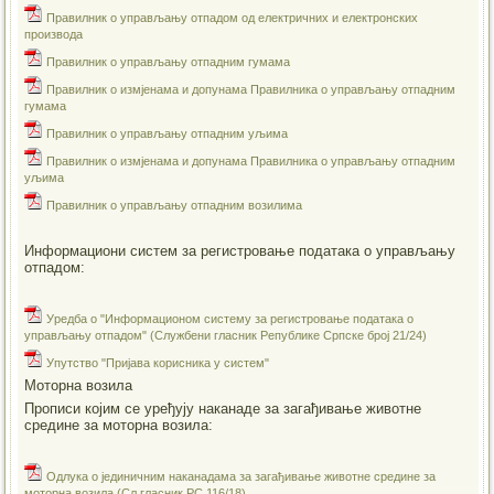
Правилник о управљању отпадом од електричних и електронских
производа
Правилник о управљању отпадним гумама
Правилник о измјенама и допунама Правилника о управљању отпадним
гумама
Правилник о управљању отпадним уљима
Правилник о измјенама и допунама Правилника о управљању отпадним
уљима
Правилник о управљању отпадним возилима
Информациони систем за регистровање података о управљању
отпадом:
Уредба о "Информационом систему за регистровање података о
управљању отпадом" (Службени гласник Републике Српске број 21/24)
Упутство "Пријава корисника у систем"
Моторна возила
Прописи којим се уређују наканаде за загађивање животне
средине за моторна возила:
Одлука о јединичним наканадама за загађивање животне средине за
моторна возила (Сл.гласник РС 116/18)