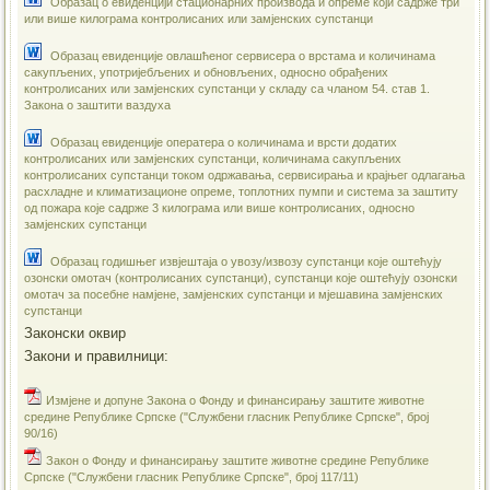
Образац о евиденцији стационарних производа и опреме који садрже три
или више килограма контролисаних или замјенских супстанци
Образац евиденције овлашћеног сервисера о врстама и количинама
сакупљених, употријебљених и обновљених, односно обрађених
контролисаних или замјенских супстанци у складу са чланом 54. став 1.
Закона о заштити ваздуха
Образац евиденције оператера о количинама и врсти додатих
контролисаних или замјенских супстанци, количинама сакупљених
контролисаних супстанци током одржавања, сервисирања и крајњег одлагања
расхладне и климатизационе опреме, топлотних пумпи и система за заштиту
од пожара које садрже 3 килограма или више контролисаних, односно
замјенских супстанци
Образац годишњег извјештаја о увозу/извозу супстанци које оштећују
озонски омотач (контролисаних супстанци), супстанци које оштећују озонски
омотач за посебне намјене, замјенских супстанци и мјешавина замјенских
супстанци
Законски оквир
Закони и правилници:
Измјенe и допуне Закона о Фонду и финансирању заштите животне
средине Републике Српске ("Службени гласник Републике Српске", број
90/16)
Закон о Фонду и финансирању заштите животне средине Републике
Српске ("Службени гласник Републике Српске", број 117/11)