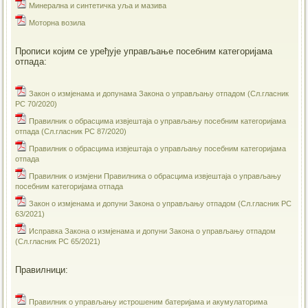
Минерална и синтетичка уља и мазива
Моторна возила
Прописи којим се уређује управљање посебним категоријама
отпада:
Закон о измјенама и допунама Закона о управљању отпадом (Сл.гласник
РС 70/2020)
Правилник о обрасцима извјештаја о управљању посебним категоријама
отпада (Сл.гласник РС 87/2020)
Правилник о обрасцима извјештаја о управљању посебним категоријама
отпада
Правилник о измјени Правилника о обрасцима извјештаја о управљању
посебним категоријама отпада
Закон о измјенама и допуни Закона о управљању отпадом (Сл.гласник РС
63/2021)
Исправка Закона о измјенама и допуни Закона о управљању отпадом
(Сл.гласник РС 65/2021)
Правилници:
Правилник о управљању истрошеним батеријама и акумулаторима