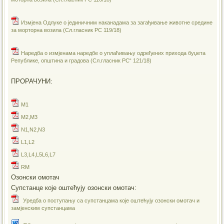
Измјена Одлуке о јединичним наканадама за загађивање животне средине
за морторна возила (Сл.гласник РС 119/18)
Наредба о измјенама наредбе о уплаћивању одређених прихода буџета
Републике, општина и градова (Сл.гласник РС“ 121/18)
ПРОРАЧУНИ:
M1
M2,M3
N1,N2,N3
L1,L2
L3,L4,L5L6,L7
RM
Озонски омотач
Супстанце које оштећују озонски омотач:
Уредба о поступању са супстанцама које оштећују озонски омотач и
замјенским супстанцама