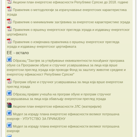
Акциони план енергетске ефикасности Републике Српске до 2018. године
Правилник о методологији за израчунавање енергетских карактеристика
зграда
Правилник о минималним захтјевима за енергетске карактеристике зграда
Правилник о вршењу енергетског прегледа зграда и издавању енергетског
цертификата
Правилник о измјенама правилника о вршењу енергетског прегледа
зграда и издавању енергетског цертификата
ЕЕ - остало
Образац "Захтјев за утврђивање еквивалентности похађаног програма
обуке са Програмом обуке и стручног усавршавања за лица која врше
енергетски преглед зграда који проводи Фонд за заштиту животне средине и
енергетску ефикасност Републике Српске"
Програм обуке и стручног усавршавања за лица која врше енергетски
преглед зграда
Образац пријаве учешћа на програм обуке и програм стручног
усавршавања за лица која обављају енергетски преглед зграда
Акциони план енергетске ефикасности ЈЛС (материјали)
​Модел за израду плана енергетске ефикасности великог потрошача
енергије - УПУТСТВО ЗА ПРИМЈЕНУ
Модел за израду плана енергетске ефикасности великог потрошача
енергије