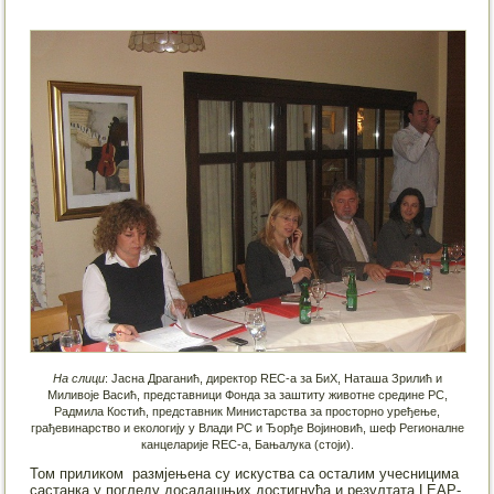
На слици
: Јасна Драганић, директор REC-а за БиХ, Наташа Зрилић и
Миливоје Васић, представници Фонда за заштиту животне средине РС,
Радмила Костић, представник Министарства за просторно уређење,
грађевинaрство и екологију у Влади РС и Ђорђе Војиновић, шеф Регионалне
канцеларије REC-a, Бањалука (стоји).
Том приликом размјењена су искуства са осталим учесницима
састанка у погледу досадашњих достигнућа и резултата LEAP-