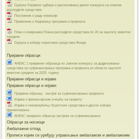
Одлука Управног одбора о расписивању јавног конкурса са планом
расподјеле средстава
Пословник о раду комисије
Правилник о бодовању програма и пројеката
План о измјенама Плана расподјеле средстава по ЈК за заштиту животне
средине
Одлука о избору корисника средстава Фонда
Пријавни обрасци:
АНЕКС 1 пријавних образаца по Јавном конкурсу за додјељивање
средстава за суфинансирање програма и пројеката из области заштите
животне средине за 2025. годину
Пријавни обрасци и изјаве
Пријавни обрасци и изјаве:
Пријавни образац - захтјев за суфинансирање пројеката
Изјава о финансијском учешћу на пројекту
Изјава о некоришћењу буџетских средстава и других извора
финансирања
АНЕКС пријавног обрасца захтјева за суфинансирање
Обрасци за носиоце
Амбалажни отпад
Прописи којим се уређују управљање амбалажом и амбалажним