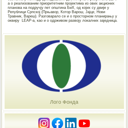
a о реализованим приоритетним пројектима из ових акционих
планова на подручју пет општина БиХ, од којих су двије у
Републици Српској (Прњавор, Котор Варош, Јајце, Нови
Травник, Вареш). Разговарало се и о просторном планирању у
оквиру LEAP-a, као и о одрживом развоју локалних заједница.
Лого Фонда