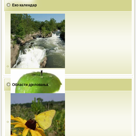
Еко календар
Области дјеловања