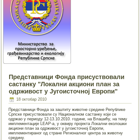
Представници Фонда присуствовали
састанку "Локални акциони план за
одрживост у Jугоисточној Европи"
18 октобар 2010
Представници Фонда за заштиту животне средине Републике
Српске присуствовали су Националном састанку који се
одржао у периоду 12-13.10.2010. године, на Влашићу, на тему
имплементације LEAP-a, у оквиру пројекта Локални еколошки
акциони план за одрживост у југоисточној Европи,
имплементираног од стране Регионалног центра за животну
средину.