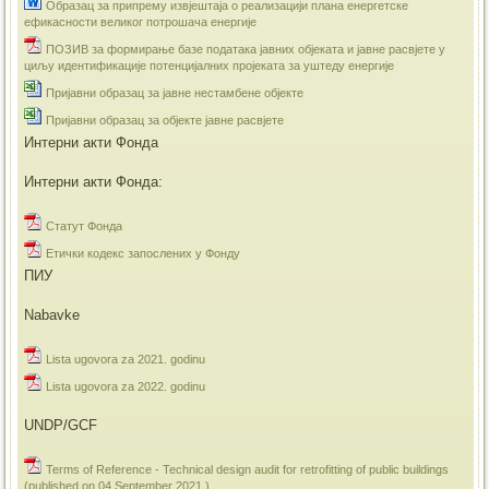
Образац за припрему извјештаја о реализацији плана енергетске
ефикасности великог потрошача енергије
ПОЗИВ за формирање базе података јавних објеката и јавне расвјете у
циљу идентификације потенцијалних пројеката за уштеду енергије
Пријавни образац за јавне нестамбене објекте
Пријавни образац за објекте јавне расвјете
Интерни акти Фонда
Интерни акти Фонда:
Статут Фонда
Етички кодекс запослених у Фонду
ПИУ
Nabavke
Lista ugovora za 2021. godinu
Lista ugovora za 2022. godinu
UNDP/GCF
Terms of Reference - Technical design audit for retrofitting of public buildings
(published on 04 September 2021.)