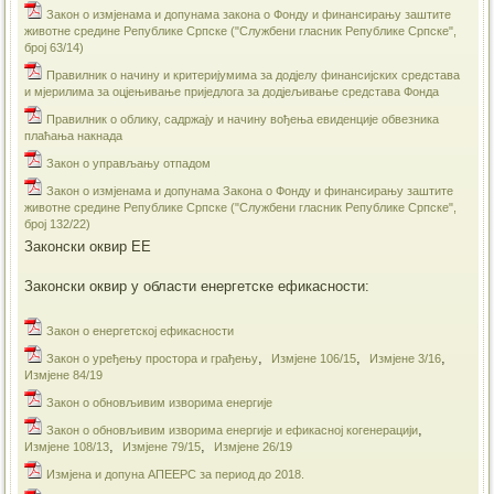
Закон о измјенама и допунама закона о Фонду и финансирању заштите
животне средине Републике Српске ("Службени гласник Републике Српске",
број 63/14)
Правилник о начину и критеријумима за додјелу финансијских средстава
и мјерилима за оцјењивање приједлога за додјељивање средстава Фонда
Правилник о облику, садржају и начину вођења евиденције обвезника
плаћања накнада
Закон о управљању отпадом
Закон о измјенама и допунама Закона о Фонду и финансирању заштите
животне средине Републике Српске ("Службени гласник Републике Српске",
број 132/22)
Законски оквир ЕЕ
Законски оквир у области енергетске ефикасности:
Закон о енергетској ефикасности
,
,
,
Закон о уређењу простора и грађењу
Измјене 106/15
Измјене 3/16
Измјене 84/19
​Закон о обновљивим изворима енергије
,
​Закон о обновљивим изворима енергије и ефикасној когенерацији
,
,
Измјене 108/13
Измјене 79/15
Измјене 26/19
Измјена и допуна АПЕЕРС за период до 2018.