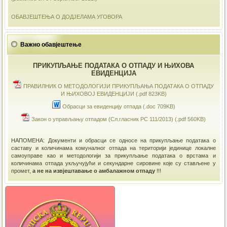
ОБАВЈЕШТЕЊА О ДОДЈЕЛАМА УГОВОРА
Важно обавјештење
ПРИКУПЉАЊЕ ПОДАТАКА О ОТПАДУ И ЊИХОВА
ЕВИДЕНЦИЈА
ПРАВИЛНИК О МЕТОДОЛОГИЈИ ПРИКУПЉАЊА ПОДАТАКА О ОТПАДУ
И ЊИХОВОЈ ЕВИДЕНЦИЈИ (.pdf 823KB)
Обрасци за евиденцију отпада (.doc 709KB)
Закон о управљању отпадом (Сл.гласник РС 111/2013) (.pdf 560KB)
НАПОМЕНА: Документи и обрасци се односе на прикупљање података о
саставу и количинама комуналног отпада на територији јединице локалне
самоуправе као и методологији за прикупљање података о врстама и
количинама отпада укључујући и секундарне сировине које су стављене у
промет,
а не на извјештавање о амбалажном отпаду
!!!