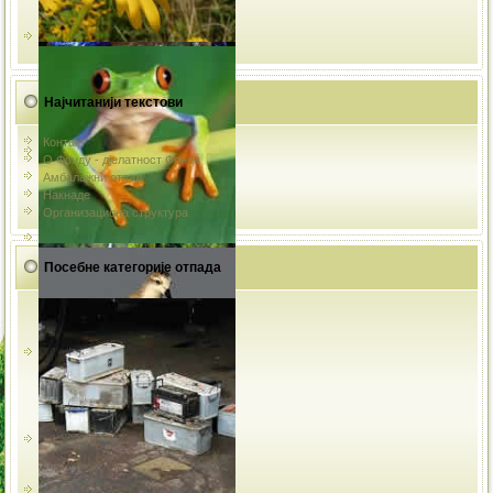
Најчитанији текстови
Контакт
О Фонду - дјелатност Фонда
Амбалажни отпад
Накнаде
Организациона структура
Посебне категорије отпада