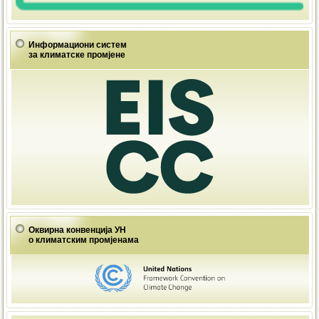
Информациони систем
за климатске промјене
Оквирна конвенција УН
о климатским промјенама